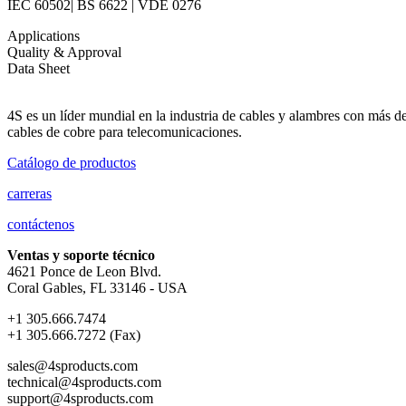
IEC 60502| BS 6622 | VDE 0276
Applications
Quality & Approval
Data Sheet
4S es un líder mundial en la industria de cables y alambres con más de
cables de cobre para telecomunicaciones.
Catálogo de productos
carreras
contáctenos
Ventas y soporte técnico
4621 Ponce de Leon Blvd.
Coral Gables, FL 33146 - USA
+1 305.666.7474
+1 305.666.7272 (Fax)
sales@4sproducts.com
technical@4sproducts.com
support@4sproducts.com