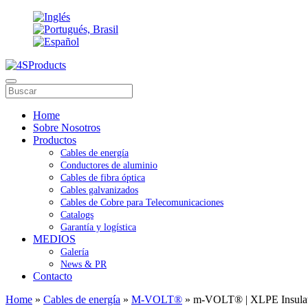
Home
Sobre Nosotros
Productos
Cables de energía
Conductores de aluminio
Cables de fibra óptica
Cables galvanizados
Cables de Cobre para Telecomunicaciones
Catalogs
Garantía y logística
MEDIOS
Galería
News & PR
Contacto
Home
»
Cables de energía
»
M-VOLT®
» m-VOLT® | XLPE Insulate