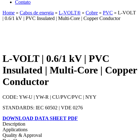
Contato
Home
»
Cabos de energia
»
L-VOLT®
»
Cobre
»
PVC
» L-VOLT
| 0.6/1 kV | PVC Insulated | Multi-Core | Copper Conductor
L-VOLT | 0.6/1 kV | PVC
Insulated | Multi-Core | Copper
Conductor
CODE: YW-U | YW-R | CU/PVC/PVC | NYY
STANDARDS: IEC 60502 | VDE 0276
DOWNLOAD DATA SHEET PDF
Description
Applications
Quality & Approval